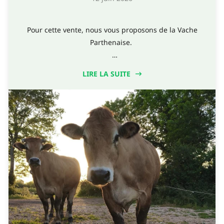
Pour cette vente, nous vous proposons de la Vache
Parthenaise.
En commande :
LIRE LA SUITE
- Colis Classique de 5 ou 10 kg de Vache Parthenaise 🐮
- Colis Grillades de 5 ou 10kg de Vache Parthenaise 🐮
Pour plus de renseignements contactez nous :
- par mail : lafermedesalleuds79@orange.fr
- via notre site internet : www.lafermedesalleuds.com
Dernier délai de commande : Vendredi 19 Juin
Bonne fin de semaine ☀