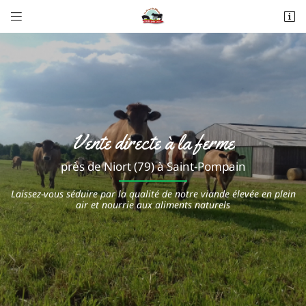


Les Alleuds
79160 Saint-Pompain
06 20 62 89 80
Vente directe à la ferme
près de Niort (79) à Saint-Pompain
Laissez-vous séduire par la qualité de notre viande élevée en plein
air et nourrie aux aliments naturels
Adresse email de réception

Recopier le code ci-contre

Rafraîchir le captcha
