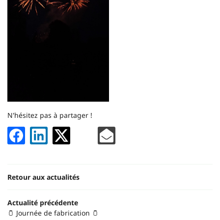
NOS PRODUITS
FERME EN IMAGE
Rejoignez-nous
AVIS
ACTUALITÉS
Restez infor
CONTACT
INSCRIPTION NEWS
N'hésitez pas à partager !
Retour aux actualités
Actualité précédente
🫙 Journée de fabrication 🫙