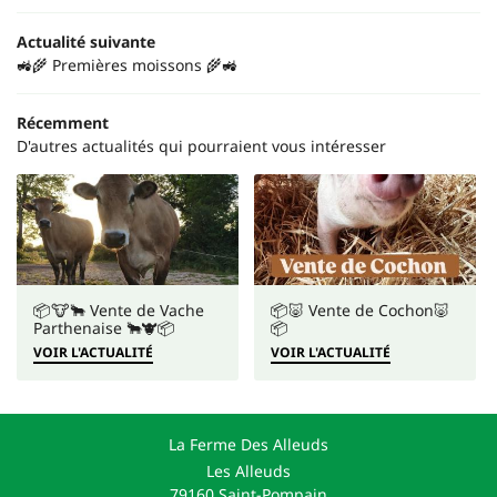
Actualité suivante
🚜🌾 Premières moissons 🌾🚜
Récemment
D'autres actualités qui pourraient vous intéresser
📦🐮🐂 Vente de Vache
📦🐷 Vente de Cochon🐷
Parthenaise 🐂🐮📦
📦
VOIR L'ACTUALITÉ
VOIR L'ACTUALITÉ
La Ferme Des Alleuds
Les Alleuds
79160 Saint-Pompain