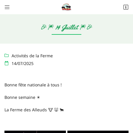


Les Alleuds
79160 Saint-Pompain
06 20 62 89 80
🎉🎆 14 Juillet 🎆🎉
Activités de la Ferme

14/07/2025

Bonne fête nationale à tous !
Adresse email de réception

Bonne semaine ☀
Recopier le code ci-contre

La Ferme des Alleuds 🐮 🐷 🐂
Rafraîchir le captcha
