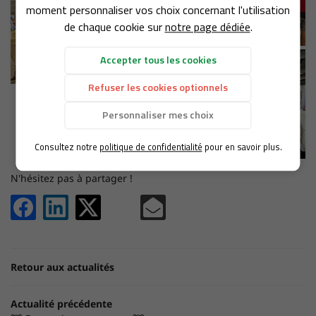
moment personnaliser vos choix concernant l'utilisation
NOS PRODUITS
de chaque cookie sur
notre page dédiée
.
FERME EN IMAGE
Accepter tous les cookies
Rejoignez-nous
AVIS
Refuser les cookies optionnels
ACTUALITÉS
Personnaliser mes choix
Restez infor
CONTACT
Consultez notre
politique de confidentialité
pour en savoir plus.
INSCRIPTION NEWS
N'hésitez pas à partager !
Retour aux actualités
Actualité précédente