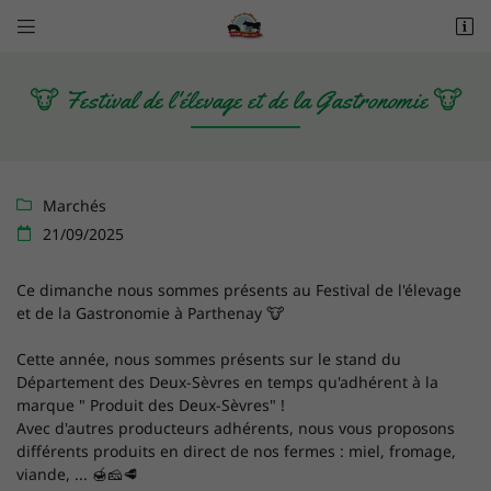


Les Alleuds
79160 Saint-Pompain
06 20 62 89 80
🐮 Festival de l'élevage et de la Gastronomie 🐮
Marchés

21/09/2025

Ce dimanche nous sommes présents au Festival de l'élevage
et de la Gastronomie à Parthenay 🐮
Adresse email de réception

Cette année, nous sommes présents sur le stand du
Département des Deux-Sèvres en temps qu'adhérent à la
Recopier le code ci-contre

marque " Produit des Deux-Sèvres" !
Avec d'autres producteurs adhérents, nous vous proposons
Rafraîchir le captcha

différents produits en direct de nos fermes : miel, fromage,
viande, ... 🍯🧀🥩