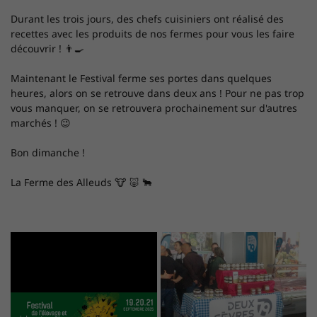
Durant les trois jours, des chefs cuisiniers ont réalisé des
recettes avec les produits de nos fermes pour vous les faire
découvrir ! 👨‍🍳
En cochant cette case, vous consentez à recevoir nos propositions commerciales à
l'adresse email indiqué ci-dessus. Vous pouvez vous désinscrire à tout moment en
Maintenant le Festival ferme ses portes dans quelques
utilisant
le formulaire de désinscription
.
heures, alors on se retrouve dans deux ans ! Pour ne pas trop
vous manquer, on se retrouvera prochainement sur d'autres
INSCRIPTION
marchés ! 😉
Bon dimanche !
La Ferme des Alleuds 🐮 🐷 🐂