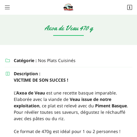


Les Alleuds
79160 Saint-Pompain
06 20 62 89 80
Axoa de Veau 470 g
Catégorie :
Nos Plats Cuisinés

Description :

VICTIME DE SON SUCCES !
L’
Axoa de Veau
est une recette basque imparable.
Adresse email de réception

Elaborée avec la viande de
Veau issue de notre
exploitation
, ce plat est relevé avec du
Piment Basque
.
Recopier le code ci-contre

Pour révéler toutes ses saveurs, dégustez le réchauffé
avec des pâtes ou du riz.
Rafraîchir le captcha

Ce format de 470g est idéal pour 1 ou 2 personnes !