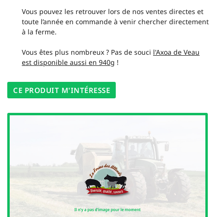
Vous pouvez les retrouver lors de nos ventes directes et
toute l’année en commande à venir chercher directement
à la ferme.
En cochant cette case, vous consentez à recevoir nos propositions commerciales à
Vous êtes plus nombreux ? Pas de souci
l'adresse email indiqué ci-dessus. Vous pouvez vous désinscrire à tout moment en
l'Axoa de Veau
utilisant
le formulaire de désinscription
.
est disponible aussi en 940g
!
INSCRIPTION
CE PRODUIT M'INTÉRESSE