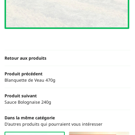
Une questio
ACCUEIL
06 20 62 89 
OTRE ÉLEVAGE
NOS PRODUITS
Retour aux produits
FERME EN IMAGE
Rejoignez-nous
Produit précédent
AVIS
Blanquette de Veau 470g
ACTUALITÉS
Produit suivant
Sauce Bolognaise 240g
Restez infor
CONTACT
Dans la même catégorie
INSCRIPTION NEWS
D'autres produits qui pourraient vous intéresser