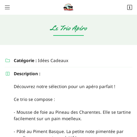


Les Alleuds
79160 Saint-Pompain
06 20 62 89 80
Le Trio Apéro
Catégorie :
Idées Cadeaux

Description :

Découvrez notre sélection pour un apéro parfait !
Adresse email de réception

Ce trio se compose :
Recopier le code ci-contre

- Mousse de foie au Pineau des Charentes. Elle se tartine
facilement sur un pain moelleux.
Rafraîchir le captcha

- Pâté au Piment Basque. La petite note pimentée par