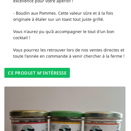
excellence pour votre apéritif !
- Boudin aux Pommes. Cette valeur sûre et à la fois
originale à étaler sur un toast tout juste grillé.
En cochant cette case, vous consentez à recevoir nos propositions commerciales à
Vous n'aurez pu qu'à accompagner le tout d'un bon
l'adresse email indiqué ci-dessus. Vous pouvez vous désinscrire à tout moment en
utilisant
le formulaire de désinscription
.
cocktail !
INSCRIPTION
Vous pourrez les retrouver lors de nos ventes directes et
toute l'année en commande à venir chercher à la ferme !
CE PRODUIT M'INTÉRESSE