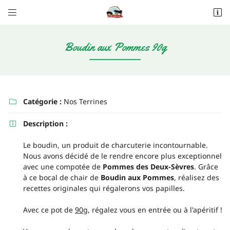


Les Alleuds
79160 Saint-Pompain
06 20 62 89 80
Boudin aux Pommes 90g
Catégorie :
Nos Terrines

Description :

Le boudin, un produit de charcuterie incontournable.
Nous avons décidé de le rendre encore plus exceptionnel
Adresse email de réception

avec une compotée de
Pommes des Deux-Sèvres
. Grâce
à ce bocal de chair de
Boudin aux Pommes
, réalisez des
Recopier le code ci-contre

recettes originales qui régalerons vos papilles.
Rafraîchir le captcha

Avec ce pot de
90g
, régalez vous en entrée ou à l'apéritif !