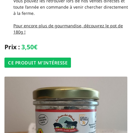
Vous pouvez les retrouver lors de nos ventes directes et
toute l’année en commande à venir chercher directement
à la ferme.
Pour encore plus de gourmandise, découvrez le pot de
En cochant cette case, vous consentez à recevoir nos propositions commerciales à
180g !
l'adresse email indiqué ci-dessus. Vous pouvez vous désinscrire à tout moment en
utilisant
le formulaire de désinscription
.
Prix :
3,50€
INSCRIPTION
CE PRODUIT M'INTÉRESSE