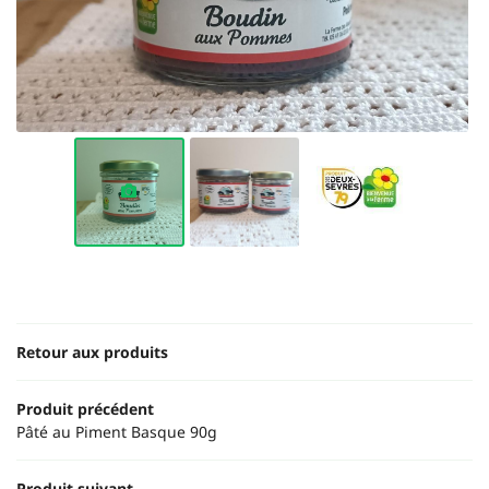
Une questio
ACCUEIL
06 20 62 89 
OTRE ÉLEVAGE
NOS PRODUITS
FERME EN IMAGE
Rejoignez-nous
AVIS
Retour aux produits
ACTUALITÉS
Produit précédent
Pâté au Piment Basque 90g
Restez infor
CONTACT
Produit suivant